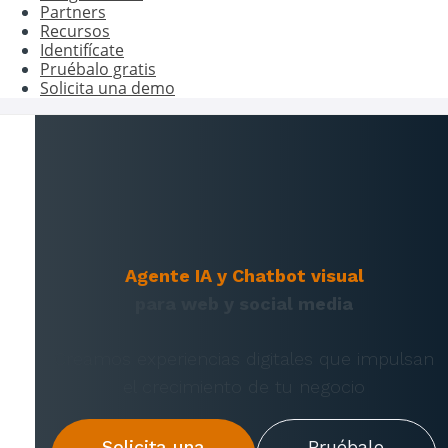
Partners
Recursos
Identifícate
Pruébalo gratis
Solicita una demo
Agente IA y Chatbot visual
para web y social media
Creamos experiencias digitales que impulsan
el crecimiento de tu negocio
Solicita una
Pruébalo