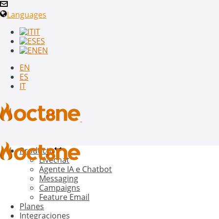
Languages
IT
ES
EN
EN
ES
IT
Producto
Livechat
Agente IA e Chatbot
Messaging
Campaigns
Feature Email
Planes
Integraciones